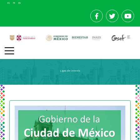
ES
FR
EN
Ligas de interés