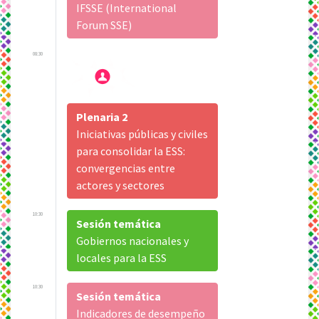
IFSSE (International
Forum SSE)
08:30
Plenaria 2
Iniciativas públicas y civiles
para consolidar la ESS:
convergencias entre
actores y sectores
10:30
Sesión temática
Gobiernos nacionales y
locales para la ESS
10:30
Sesión temática
Indicadores de desempeño