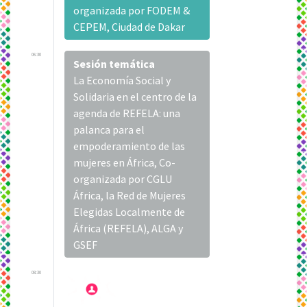
organizada por FODEM &
CEPEM, Ciudad de Dakar
06:30
Sesión temática
La Economía Social y
Solidaria en el centro de la
agenda de REFELA: una
palanca para el
empoderamiento de las
mujeres en África, Co-
organizada por CGLU
África, la Red de Mujeres
Elegidas Localmente de
África (REFELA), ALGA y
GSEF
08:30