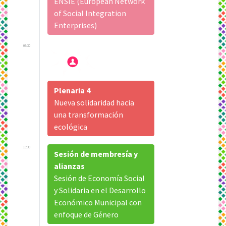
ENSIE (European Network
of Social Integration
Enterprises)
08:30
Plenaria 4
Nueva solidaridad hacia
una transformación
ecológica
10:30
Sesión de membresía y
alianzas
Sesión de Economía Social
y Solidaria en el Desarrollo
Económico Municipal con
enfoque de Género