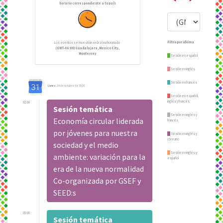
horario correspondiente a tu país
Filtro por idioma
Los eventos se muestran en la zona horaria de
(GMT-06:00) Guadalajara, Mexico City,
Monterrey
Sesión en español
Sesión en inglés
Sesión en francés
Lunes
, 19 de octubre de 2020
Sesión en español,
inglés y francés
02:00
Sesión temática
Sesión en inglés y
Economía circular liderada
francés
por jóvenes para nuestra
Sesión en inglés y
coreano
sociedad y el medio
Sesión en inglés y
ambiente: variación para la
español
era de la nueva normalidad
Co-organizada por GSEF y
SEED:s
05:00
Sesión temática