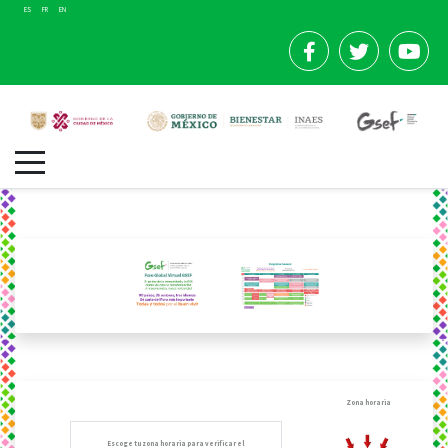
ES
FR
EN
Zona horaria
Escoge tu zona horaria para verificar el