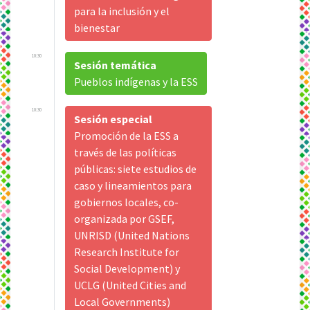
para la inclusión y el
bienestar
10:30
Sesión temática
Pueblos indígenas y la ESS
10:30
Sesión especial
Promoción de la ESS a
través de las políticas
públicas: siete estudios de
caso y lineamientos para
gobiernos locales, co-
organizada por GSEF,
UNRISD (United Nations
Research Institute for
Social Development) y
UCLG (United Cities and
Local Governments)