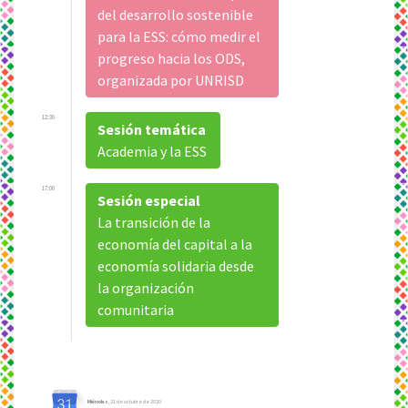
del desarrollo sostenible
para la ESS: cómo medir el
progreso hacia los ODS,
organizada por UNRISD
12:30
Sesión temática
Academia y la ESS
17:00
Sesión especial
La transición de la
economía del capital a la
economía solidaria desde
la organización
comunitaria
Miércoles
, 21 de octubre de 2020