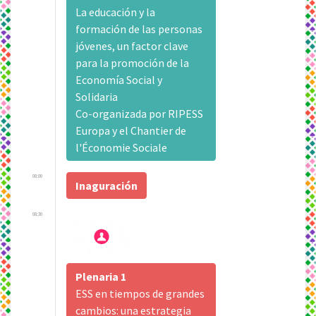
La educación y la
formación de las personas
jóvenes, un factor clave
para la promoción de la
Economía Social y
Solidaria
Co-organizada por RIPESS
Europa y el Chantier de
l'Économie Sociale
08:00
Inaguración
08:30
Plenaria 1
ESS en tiempos de grandes
cambios: una estrategia