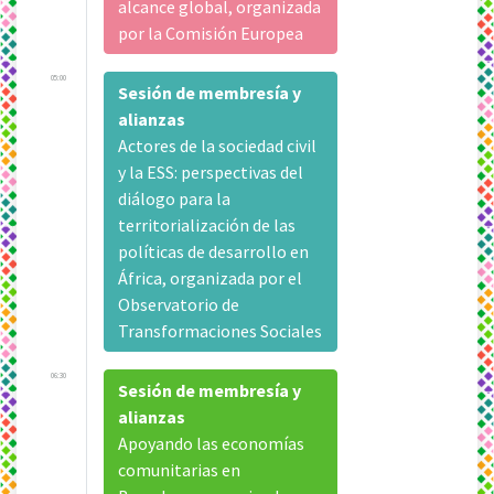
alcance global, organizada
por la Comisión Europea
05:00
Sesión de membresía y
alianzas
Actores de la sociedad civil
y la ESS: perspectivas del
diálogo para la
territorialización de las
políticas de desarrollo en
África, organizada por el
Observatorio de
Transformaciones Sociales
06:30
Sesión de membresía y
alianzas
Apoyando las economías
comunitarias en