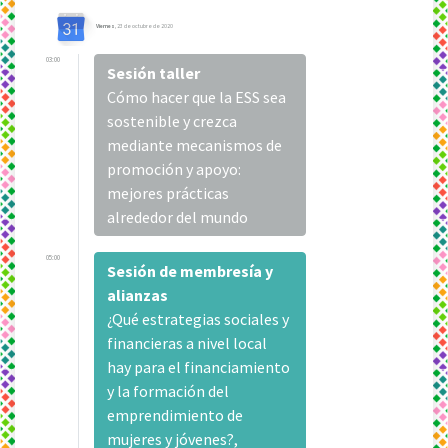
Viernes
, 23 de octubre de 2020
03:00
Sesión taller
Cómo hacer que la ESS sea
sostenible y crezca
mediante mecanismos de
promoción y apoyo:
mejores prácticas
alrededor del mundo
05:00
Sesión de membresía y
alianzas
¿Qué estrategias sociales y
financieras a nivel local
hay para el financiamiento
y la formación del
emprendimiento de
mujeres y jóvenes?,