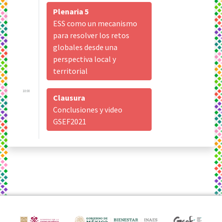
Plenaria 5
ESS como un mecanismo
para resolver los retos
globales desde una
perspectiva local y
territorial
10:00
Clausura
Conclusiones y video
GSEF2021