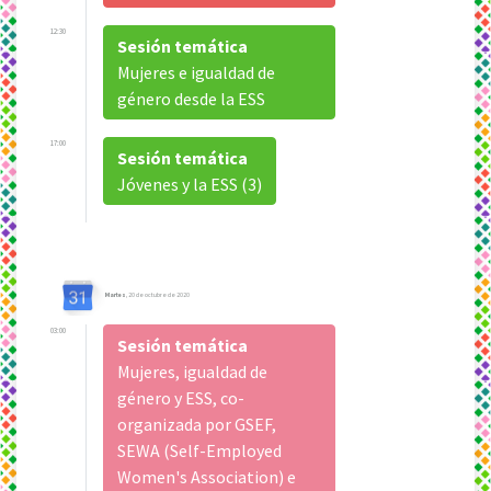
12:30
Sesión temática
Mujeres e igualdad de
género desde la ESS
17:00
Sesión temática
Jóvenes y la ESS (3)
Martes
, 20 de octubre de 2020
03:00
Sesión temática
Mujeres, igualdad de
género y ESS, co-
organizada por GSEF,
SEWA (Self-Employed
Women's Association) e