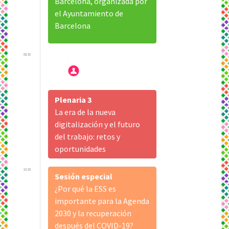
Barcelona, organizada por
el Ayuntamiento de
Barcelona
08:30
Plenaria 3
La era de la nueva
digitalización y el futuro
del trabajo: retos y
oportunidades
10:30
Sesión especial
¿Por qué la ESS es
importante para la Agenda
2030 y la recuperación
después del COVID-19?