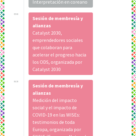
Interpretación en coreano
05:00
Sesión de membresía y
alianzas
Catalyst 2030,
emprendedores sociales
que colaboran para
acelerar el progreso hacia
los ODS, organizada por
Catalyst 2030
06:30
Sesión de membresía y
alianzas
Medición del impacto
social y el impacto de
COVID-19 en las WISEs:
testimonios de toda
Europa, organizada por