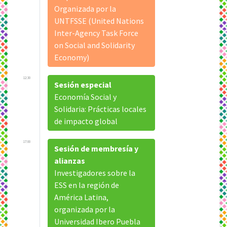
Organizada por la
UNTFSSE (United Nations
Inter-Agency Task Force
on Social and Solidarity
Economy)
12:30
Sesión especial
Economía Social y
Solidaria: Prácticas locales
de impacto global
17:00
Sesión de membresía y
alianzas
Investigadores sobre la
ESS en la región de
América Latina,
organizada por la
Universidad Ibero Puebla